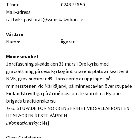
Tfnnr: 0248 736 50
Mail-adress
rattviks.pastorat@svenskakyrkan.se
Vårdare
Namn: Ägaren
Minnesmärket
Jordfästning skedde den 31 mars i Ore kyrka med
gravsättning på dess kyrkogård. Gravens plats är kvarter 8
N VK, grav nummer 49. Hans namn är upptaget på
minnesstenen vid Märkäjärvi, på minnestavlan över stupade
Finlandsfrivilliga på Armémuseum liksom den i Nylands
brigads traditionskorsu.
Text:
STUPADE FÖR NORDENS FRIHET VID SALLAFRONTEN
HEMBYGDEN RESTE VÅRDEN
Informationsskylt
Nej
Claes Grafström