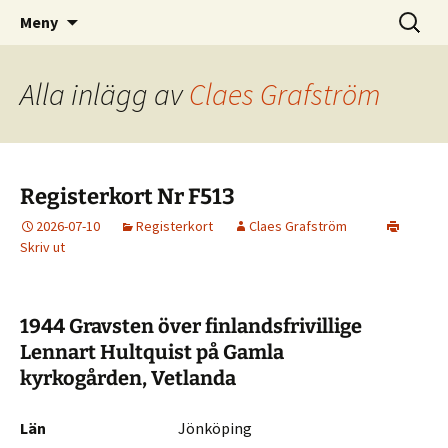
Svenska män och kvinnor i rikets tjänst
Hoppa
Sök
Svenska Militära
Meny
till
efter:
minnesmärken
innehåll
Alla inlägg av
Claes Grafström
Registerkort Nr F513
2026-07-10
Registerkort
Claes Grafström
Skriv ut
1944 Gravsten över finlandsfrivillige
Lennart
Hultquist på Gamla
kyrkogården,
Vetlanda
Län
Jönköping