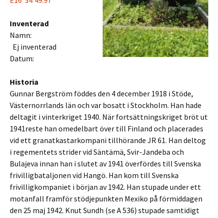
E16°34’49.97″
Inventerad
Namn:
Ej inventerad
Datum:
Historia
Gunnar Bergström föddes den 4 december 1918 i Stöde,
Västernorrlands län och var bosatt i Stockholm. Han hade
deltagit i vinterkriget 1940. När fortsättningskriget bröt ut
1941reste han omedelbart över till Finland och placerades
vid ett granatkastarkompani tillhörande JR 61. Han deltog
i regementets strider vid Säntämä, Svir-Jandeba och
Bulajeva innan han i slutet av 1941 överfördes till Svenska
frivilligbataljonen vid Hangö. Han kom till Svenska
frivilligkompaniet i början av 1942. Han stupade under ett
motanfall framför stödjepunkten Mexiko på förmiddagen
den 25 maj 1942. Knut Sundh (se A 536) stupade samtidigt