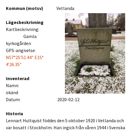
Kommun (motsv)
Vetlanda
Lägesbeskrivning
Kartbeskrivning:
Gamla
kyrkogården
GPS-angivelse:
N57°25’51.44″ E15°
4’26.35″
Inventerad
Namn:
okänd
Datum: 2020-02-12
Historia
Lennart Hultquist föddes den 5 oktober 1920 i Vetlanda och
var bosatt i Stockholm. Han ingick från våren 1944 i Svenska