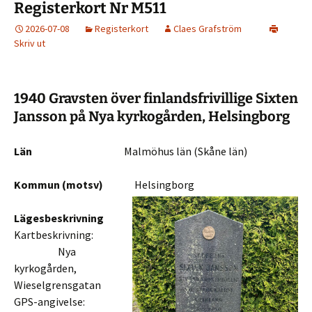
Registerkort Nr M511
2026-07-08
Registerkort
Claes Grafström
Skriv ut
1940 Gravsten över finlandsfrivillige Sixten
Jansson på Nya kyrkogården, Helsingborg
Län
Malmöhus län (Skåne län)
Kommun (motsv)
Helsingborg
Lägesbeskrivning
Kartbeskrivning:
Nya
kyrkogården,
Wieselgrensgatan
GPS-angivelse: