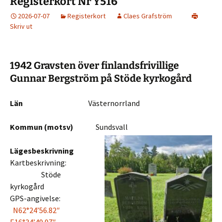
Registerkort Nr Y516
2026-07-07
Registerkort
Claes Grafström
Skriv ut
1942 Gravsten över finlandsfrivillige
Gunnar Bergström på Stöde kyrkogård
Län
Västernorrland
Kommun (motsv)
Sundsvall
Lägesbeskrivning
Kartbeskrivning:
Stöde
kyrkogård
GPS-angivelse:
N62°24’56.82″