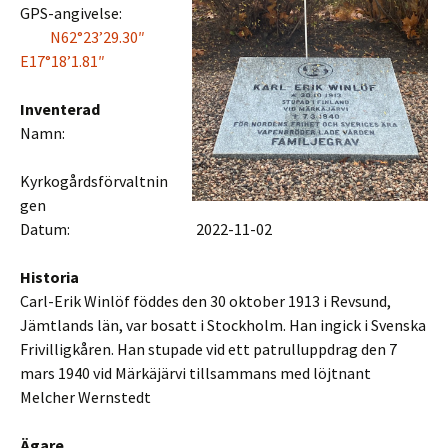
GPS-angivelse:
N62°23’29.30″
E17°18’1.81″
Inventerad
Namn:
Kyrkogårdsförvaltnin
gen
Datum: 2022-11-02
Historia
Carl-Erik Winlöf föddes den 30 oktober 1913 i Revsund,
Jämtlands län, var bosatt i Stockholm. Han ingick i Svenska
Frivilligkåren. Han stupade vid ett patrulluppdrag den 7
mars 1940 vid Märkäjärvi tillsammans med löjtnant
Melcher Wernstedt
Ägare