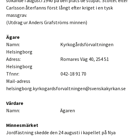
sökande i augusti 1940 på den plats de stupat. Stoftet efter
Carlsson återfanns först långt efter kriget i en tysk
massgrav.
(Utdrag ur Anders Grafströms minnen)
Ägare
Namn: Kyrkogårdsförvaltningen
Helsingborg
Adress: Romares Väg 40, 254 51
Helsingborg
Tfnnr: 042-18 91 70
Mail-adress
helsingborg.kyrkogardsforvaltningen@svenskakyrkan.se
Vårdare
Namn: Ägaren
Minnesmärket
Jordfästning skedde den 24 augusti i kapellet på Nya