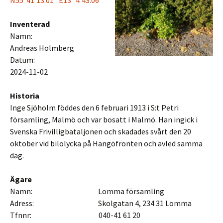
N55°41’13.01″ E13° 4’43.06″
Inventerad
Namn:
Andreas Holmberg
Datum:
2024-11-02
Historia
Inge Sjöholm föddes den 6 februari 1913 i S:t Petri
församling, Malmö och var bosatt i Malmö. Han ingick i
Svenska Frivilligbataljonen och skadades svårt den 20
oktober vid bilolycka på Hangöfronten och avled samma
dag.
Ägare
Namn: Lomma församling
Adress: Skolgatan 4, 234 31 Lomma
Tfnnr: 040-41 61 20