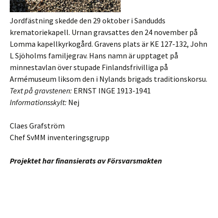
Jordfästning skedde den 29 oktober i Sandudds
krematoriekapell. Urnan gravsattes den 24 november på
Lomma kapellkyrkogård. Gravens plats är KE 127-132, John
L Sjöholms familjegrav. Hans namn är upptaget på
minnestavlan över stupade Finlandsfrivilliga på
Armémuseum liksom den i Nylands brigads traditionskorsu.
Text på gravstenen:
ERNST INGE 1913-1941
Informationsskylt:
Nej
Claes Grafström
Chef SvMM inventeringsgrupp
Projektet har finansierats av Försvarsmakten