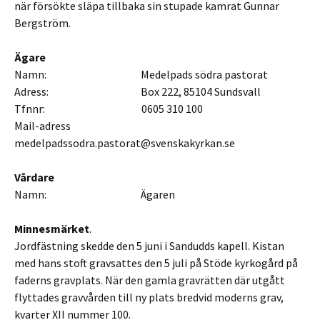
när försökte släpa tillbaka sin stupade kamrat Gunnar
Bergström.
Ägare
Namn: Medelpads södra pastorat
Adress: Box 222, 85104 Sundsvall
Tfnnr: 0605 310 100
Mail-adress
medelpadssodra.pastorat@svenskakyrkan.se
Vårdare
Namn: Ägaren
Minnesmärket
.
Jordfästning skedde den 5 juni i Sandudds kapell. Kistan
med hans stoft gravsattes den 5 juli på Stöde kyrkogård på
faderns gravplats. När den gamla gravrätten där utgått
flyttades gravvården till ny plats bredvid moderns grav,
kvarter XII nummer 100.