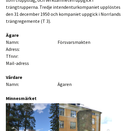
som truppslag, och verksamheten uppgick i
trängtrupperna. Tredje intendenturkompaniet upplöstes
den 31 december 1950 och kompaniet uppgick i Norrlands
trängregemente (T 3).
Ägare
Namn: Försvarsmakten
Adress:
Tfnnr:
Mail-adress
Vårdare
Namn: Ägaren
Minnesmärket