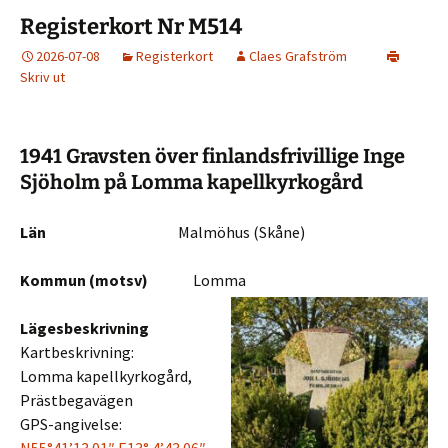
Registerkort Nr M514
2026-07-08
Registerkort
Claes Grafström
Skriv ut
1941 Gravsten över finlandsfrivillige Inge
Sjöholm på Lomma kapellkyrkogård
Län
Malmöhus (Skåne)
Kommun (motsv)
Lomma
Lägesbeskrivning
Kartbeskrivning:
Lomma kapellkyrkogård,
Prästbegavägen
GPS-angivelse: