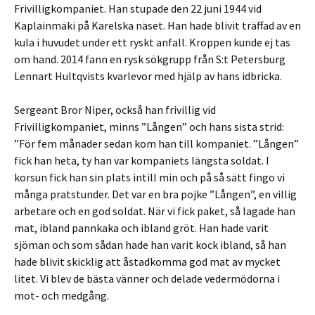
Frivilligkompaniet. Han stupade den 22 juni 1944 vid
Kaplainmäki på Karelska näset. Han hade blivit träffad av en
kula i huvudet under ett ryskt anfall. Kroppen kunde ej tas
om hand. 2014 fann en rysk sökgrupp från S:t Petersburg
Lennart Hultqvists kvarlevor med hjälp av hans idbricka.
Sergeant Bror Niper, också han frivillig vid
Frivilligkompaniet, minns ”Lången” och hans sista strid:
”För fem månader sedan kom han till kompaniet. ”Lången”
fick han heta, ty han var kompaniets längsta soldat. I
korsun fick han sin plats intill min och på så sätt fingo vi
många pratstunder. Det var en bra pojke ”Lången”, en villig
arbetare och en god soldat. När vi fick paket, så lagade han
mat, ibland pannkaka och ibland gröt. Han hade varit
sjöman och som sådan hade han varit kock ibland, så han
hade blivit skicklig att åstadkomma god mat av mycket
litet. Vi blev de bästa vänner och delade vedermödorna i
mot- och medgång.