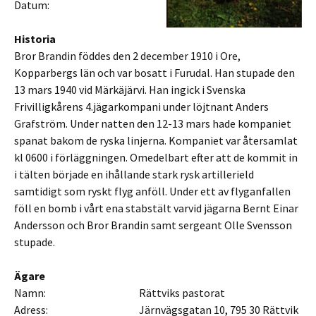
Datum:
Historia
Bror Brandin föddes den 2 december 1910 i Ore,
Kopparbergs län och var bosatt i Furudal. Han stupade den
13 mars 1940 vid Märkäjärvi. Han ingick i Svenska
Frivilligkårens 4.jägarkompani under löjtnant Anders
Grafström. Under natten den 12-13 mars hade kompaniet
spanat bakom de ryska linjerna. Kompaniet var återsamlat
kl 0600 i förläggningen. Omedelbart efter att de kommit in
i tälten började en ihållande stark rysk artillerield
samtidigt som ryskt flyg anföll. Under ett av flyganfallen
föll en bomb i vårt ena stabstält varvid jägarna Bernt Einar
Andersson och Bror Brandin samt sergeant Olle Svensson
stupade.
Ägare
Namn: Rättviks pastorat
Adress: Järnvägsgatan 10, 795 30 Rättvik