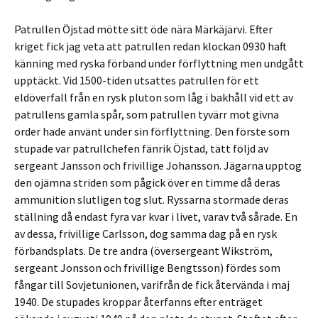
Patrullen Öjstad mötte sitt öde nära Märkäjärvi. Efter
kriget fick jag veta att patrullen redan klockan 0930 haft
känning med ryska förband under förflyttning men undgått
upptäckt. Vid 1500-tiden utsattes patrullen för ett
eldöverfall från en rysk pluton som låg i bakhåll vid ett av
patrullens gamla spår, som patrullen tyvärr mot givna
order hade använt under sin förflyttning. Den förste som
stupade var patrullchefen fänrik Öjstad, tätt följd av
sergeant Jansson och frivillige Johansson. Jägarna upptog
den ojämna striden som pågick över en timme då deras
ammunition slutligen tog slut. Ryssarna stormade deras
ställning då endast fyra var kvar i livet, varav två sårade. En
av dessa, frivillige Carlsson, dog samma dag på en rysk
förbandsplats. De tre andra (översergeant Wikström,
sergeant Jonsson och frivillige Bengtsson) fördes som
fångar till Sovjetunionen, varifrån de fick återvända i maj
1940. De stupades kroppar återfanns efter enträget