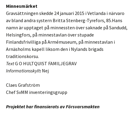
Minnesmärket
Gravsättningen skedde 24 januari 2015 i Vetlanda i närvaro
av bland andra systern Britta Stenberg-Tyrefors, 85.Hans
namn är upptaget på minnessten över saknade på Sandudd,
Helsingfors, på minnestavlan över stupade
Finlandsfrivilliga på Armémuseum, på minnestavlan i
Arnäsholms kapell liksom den i Nylands brigads
traditionskorsu.
Text
G O HULTQUIST FAMILJEGRAV
Informationsskylt
:
Nej
Claes Grafström
Chef SvMM inventeringsgrupp
Projektet har finansierats av Försvarsmakten