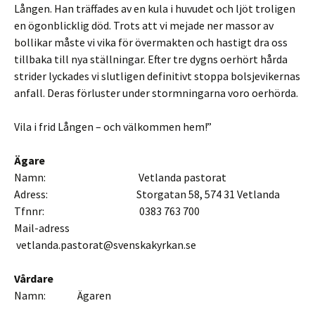
Lången. Han träffades av en kula i huvudet och ljöt troligen
en ögonblicklig död. Trots att vi mejade ner massor av
bollikar måste vi vika för övermakten och hastigt dra oss
tillbaka till nya ställningar. Efter tre dygns oerhört hårda
strider lyckades vi slutligen definitivt stoppa bolsjevikernas
anfall. Deras förluster under stormningarna voro oerhörda.
Vila i frid Lången – och välkommen hem!”
Ägare
Namn: Vetlanda pastorat
Adress: Storgatan 58, 574 31 Vetlanda
Tfnnr: 0383 763 700
Mail-adress
vetlanda.pastorat@svenskakyrkan.se
Vårdare
Namn: Ägaren