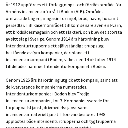
År 1912 uppfördes ett förläggnings- och förrådsområde för
Arméns intendenturförråd i Boden (AIB). Området
omfattade bageri, magasin för mjöl, bröd, havre, hö samt
persedlar. Till kasernområdet tillkom senare även en kvarn,
ett brödsädesmagasin och ett slakteri, och blev det största
av sitt slag i Sverige. Genom 1914 års härordning blev
Intendenturtrupperna ett självständigt truppslag
bestående av fyra kompanier, däribland ett
intendenturkompani i Boden, vilket den 14 oktober 1914
tilldelades namnet Intendenturkompaniet i Boden.
Genom 1925 års härordning utgick ett kompani, samt att
de kvarvarande kompanierna numrerades.
Intendenturkompaniet i Boden blev Tredje
intendenturkompaniet, Int 3. Kompaniet svarade för
förplägnadstjänst, drivmedelstjänst samt
intendenturmaterieltjänst. I försvarsbeslutet 1948
upplöstes både intendenturtrupperna och tygtrupperna