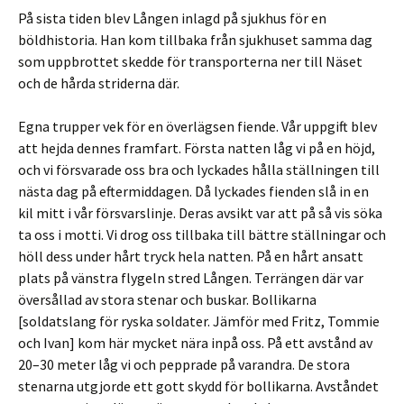
På sista tiden blev Lången inlagd på sjukhus för en
böldhistoria. Han kom tillbaka från sjukhuset samma dag
som uppbrottet skedde för transporterna ner till Näset
och de hårda striderna där.
Egna trupper vek för en överlägsen fiende. Vår uppgift blev
att hejda dennes framfart. Första natten låg vi på en höjd,
och vi försvarade oss bra och lyckades hålla ställningen till
nästa dag på eftermiddagen. Då lyckades fienden slå in en
kil mitt i vår försvarslinje. Deras avsikt var att på så vis söka
ta oss i motti. Vi drog oss tillbaka till bättre ställningar och
höll dess under hårt tryck hela natten. På en hårt ansatt
plats på vänstra flygeln stred Lången. Terrängen där var
översållad av stora stenar och buskar. Bollikarna
[soldatslang för ryska soldater. Jämför med Fritz, Tommie
och Ivan] kom här mycket nära inpå oss. På ett avstånd av
20–30 meter låg vi och pepprade på varandra. De stora
stenarna utgjorde ett gott skydd för bollikarna. Avståndet