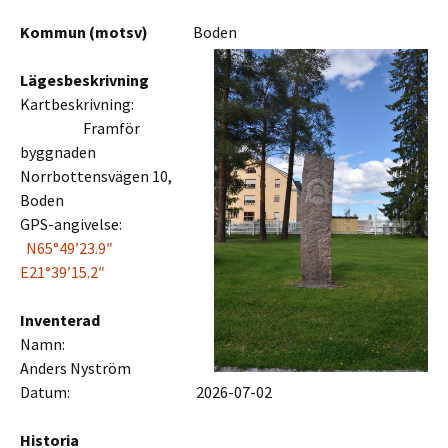
Kommun (motsv)
Boden
Lägesbeskrivning
Kartbeskrivning:
Framför
byggnaden
Norrbottensvägen 10,
Boden
GPS-angivelse:
N65°49’23.9″
E21°39’15.2″
Inventerad
Namn:
Anders Nyström
Datum: 2026-07-02
Historia