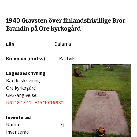
1940 Gravsten över finlandsfrivillige Bror
Brandin på Ore kyrkogård
Län
Dalarna
Kommun (motsv)
Rättvik
Lägesbeskrivning
Kartbeskrivning:
Ore kyrkogård
GPS-angivelse:
N61° 8’18.12″ E15°10’16.98″
Inventerad
Namn: Ej
inventerad