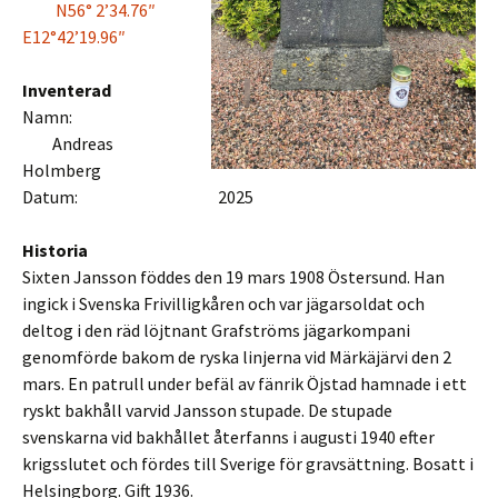
N56° 2’34.76″
E12°42’19.96″
Inventerad
Namn:
Andreas
Holmberg
Datum: 2025
Historia
Sixten Jansson föddes den 19 mars 1908 Östersund. Han
ingick i Svenska Frivilligkåren och var jägarsoldat och
deltog i den räd löjtnant Grafströms jägarkompani
genomförde bakom de ryska linjerna vid Märkäjärvi den 2
mars. En patrull under befäl av fänrik Öjstad hamnade i ett
ryskt bakhåll varvid Jansson stupade. De stupade
svenskarna vid bakhållet återfanns i augusti 1940 efter
krigsslutet och fördes till Sverige för gravsättning. Bosatt i
Helsingborg. Gift 1936.