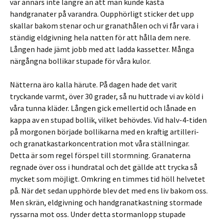
var annars inte längre än att man kunde kasta
handgranater på varandra. Oupphörligt sticker det upp
skallar bakom stenar och ur granathålen och vi får vara i
ständig eldgivning hela natten för att hålla dem nere.
Lången hade jämt jobb med att ladda kassetter. Många
närgångna bollikar stupade för våra kulor.
Nätterna äro kalla härute. På dagen hade det varit
tryckande varmt, över 30 grader, så nu huttrade vi av köld i
våra tunna kläder. Lången gick emellertid och lånade en
kappa av en stupad bollik, vilket behövdes. Vid halv-4-tiden
på morgonen började bollikarna med en kraftig artilleri-
och granatkastarkoncentration mot våra ställningar.
Detta är som regel förspel till stormning. Granaterna
regnade över oss i hundratal och det gällde att trycka så
mycket som möjligt. Omkring en timmes tid höll helvetet
på. När det sedan upphörde blev det med ens liv bakom oss.
Men skrän, eldgivning och handgranatkastning stormade
ryssarna mot oss. Under detta stormanlopp stupade