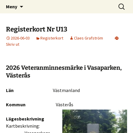
Svenska män och kvinnor i rikets tjänst
Hoppa
Sök
Svenska Militära
Meny
till
efter:
minnesmärken
innehåll
Registerkort Nr U13
2026-06-03
Registerkort
Claes Grafström
Skriv ut
2026 Veteranminnesmärke i Vasaparken,
Västerås
Län
Västmanland
Kommun
Västerås
Lägesbeskrivning
Kartbeskrivning: