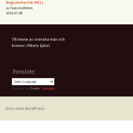
Registerkort Nr M511
av Claes Grafström
2026-07-08
Till minne av svenska män och
kvinnor i Rikets tjänst
Translate:
Powered by
Translate
Drivs med WordPress