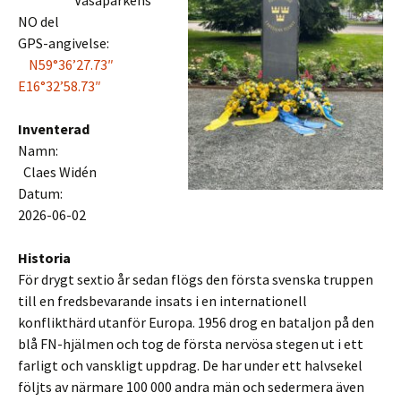
Vasaparkens
NO del
GPS-angivelse:
N59°36’27.73″
E16°32’58.73″
Inventerad
Namn:
Claes Widén
Datum:
2026-06-02
Historia
För drygt sextio år sedan flögs den första svenska truppen
till en fredsbevarande insats i en internationell
konflikthärd utanför Europa. 1956 drog en bataljon på den
blå FN-hjälmen och tog de första nervösa stegen ut i ett
farligt och vanskligt uppdrag. De har under ett halvsekel
följts av närmare 100 000 andra män och sedermera även