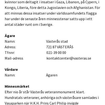
kvinnor som deltagit i insatser i Gaza, Libanon, på Cypern, i
Kongo, Liberia, före detta Jugoslavien och Afghanistan. För
att minnas dessa insatser under världssamfundets flagga
har under de senaste åren minnesstenar satts upp i ett
antal städer runt om i Sverige.
Ägare
Namn: Västerås stad
Adress: 721 87 VÄSTERÅS
Tfnnr: 021-39 00 00
Mail-adress kontaktcenter@vasteras.se
Vårdare
Namn: Ägaren
Minnesmärket
Efter nio år står Västerås veteranmonument klart.
Hundratals veteraner, anhöriga och västeråsare samlades i
Vasaparken när H.K.H. Prins Carl Philip invigde