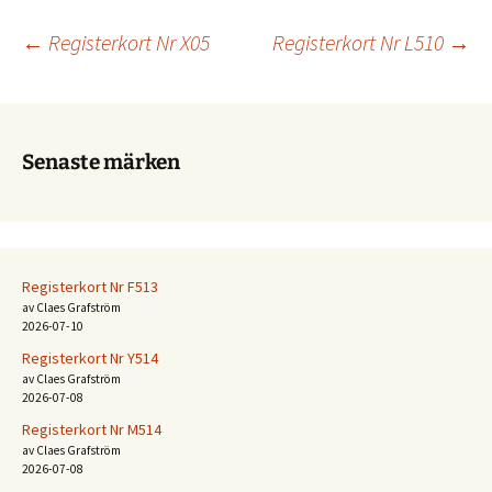
Inläggsnavigering
←
Registerkort Nr X05
Registerkort Nr L510
→
Senaste märken
Registerkort Nr F513
av Claes Grafström
2026-07-10
Registerkort Nr Y514
av Claes Grafström
2026-07-08
Registerkort Nr M514
av Claes Grafström
2026-07-08