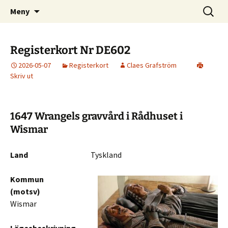
Svenska män och kvinnor i rikets tjänst
Hoppa
Sök
Svenska Militära
Meny
till
efter:
minnesmärken
innehåll
Registerkort Nr DE602
2026-05-07
Registerkort
Claes Grafström
Skriv ut
1647 Wrangels gravvård i Rådhuset i
Wismar
Land
Tyskland
Kommun
(motsv)
Wismar