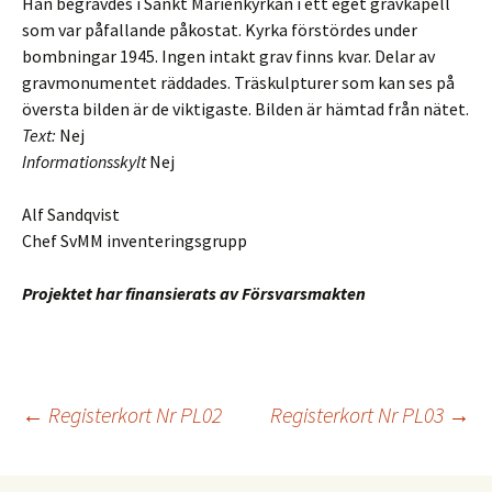
Han begravdes i Sankt Marienkyrkan i ett eget gravkapell
som var påfallande påkostat. Kyrka förstördes under
bombningar 1945. Ingen intakt grav finns kvar. Delar av
gravmonumentet räddades. Träskulpturer som kan ses på
översta bilden är de viktigaste. Bilden är hämtad från nätet.
Text:
Nej
Informationsskylt
Nej
Alf Sandqvist
Chef SvMM inventeringsgrupp
Projektet har finansierats av Försvarsmakten
Inläggsnavigering
←
Registerkort Nr PL02
Registerkort Nr PL03
→