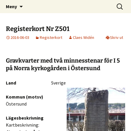
Svenska män och kvinnor i rikets tjänst
Hoppa
Sök
Svenska Militära
Meny
till
efter:
minnesmärken
innehåll
Registerkort Nr Z501
2016-06-03
Registerkort
Claes Widén
Skriv ut
Gravkvarter med två minnesstenar för I 5
på Norra kyrkogården i Östersund
Land
Sverige
Kommun (motsv)
Östersund
Lägesbeskrivning
Kartbeskrivning: