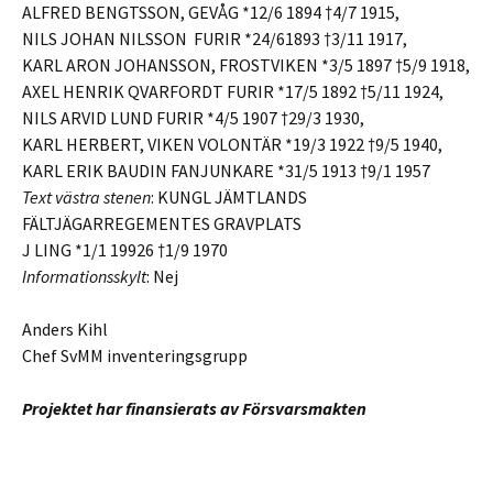
ALFRED BENGTSSON, GEVÅG *12/6 1894 †4/7 1915,
NILS JOHAN NILSSON FURIR *24/61893 †3/11 1917,
KARL ARON JOHANSSON, FROSTVIKEN *3/5 1897 †5/9 1918,
AXEL HENRIK QVARFORDT FURIR *17/5 1892 †5/11 1924,
NILS ARVID LUND FURIR *4/5 1907 †29/3 1930,
KARL HERBERT, VIKEN VOLONTÄR *19/3 1922 †9/5 1940,
KARL ERIK BAUDIN FANJUNKARE *31/5 1913 †9/1 1957
Text västra stenen
: KUNGL JÄMTLANDS
FÄLTJÄGARREGEMENTES GRAVPLATS
J LING *1/1 19926 †1/9 1970
Informationsskylt
: Nej
Anders Kihl
Chef SvMM inventeringsgrupp
Projektet har finansierats av Försvarsmakten