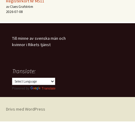
Registerkort Nr M511
av Claes Grafström
2026-07-08
Till minne av svenska män och
kvinnor i Rikets tjänst
Translate:
Powered by
Translate
Drivs med WordPress