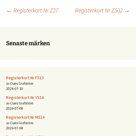
Inläggsnavigering
←
Registerkort Nr Z27
Registerkort Nr Z502
→
Senaste märken
Registerkort Nr F513
av Claes Grafström
2026-07-10
Registerkort Nr Y514
av Claes Grafström
2026-07-08
Registerkort Nr M514
av Claes Grafström
2026-07-08