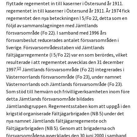
flyttade regementet in till kaserner i Östersund år 1911.
regementet in till kaserner i Östersund år 1911. År 1974 fick
regementet den nya beteckningen I 5/Fo 22, detta som en
följd av sammanslagningen med Jämtlands
försvarsområde (Fo 22). I samband med 1996 års
försvarsbeslut reducerades antalet försvarsområden i
Sverige. Försvarsområdesstaben vid Jämtlands
fältjägarregemente (I 5/Fo 22) var en som berördes, vilket
resulterade i att regementet avvecklas den 31 december
[
2]
1997.
Jämtlands försvarsområde (Fo 22) integrerades i
Västernorrlands försvarsområde (Fo 23), under namnet
Västernorrlands och Jämtlands försvarsområde (Fo 23).
Som stöd till hemvärn och frivilligverksamheten inom före
detta Jämtlands försvarsområde bildades
Jämtlandsgruppen. Regementsstaben kom att uppgå i den
krigstid organiserade Fältjägarbrigaden (NB 5) under det
nya namnet Jämtlands fältjägarregemente och
Fältjägarbrigaden (NB 5). Genom att brigaderna och
försvarsområdena avvecklades den 30 juni 2000 i samband