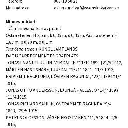
Telefon: 063-19 50 21
Mail-adress: ostersund.kgf@svenskakyrkan.se
Minnesmärket
Två minnesmärken av granit
Östra stenen: H 2,5 m, b 0,85 m, d 0,45 m. Västra stenen: H
1,85 m, b 0,70 m, d 0,2 m
Text östra stenen
: KUNGL JÄMTLANDS
FÄLTJÄGARREGEMENTES GRAFPLATS
JONAS EMANUEL JULIN, VEMDALEN *11/10 1890 †21/5 1912,
MÅRTEN HAST SNÄRE, LJUSDAL *23/11 1891 †11/7 1913,
ERIK EMIL BACKLUND, DÖVIKEN RAGUNDA, *22/1 1894 †1/4
1915,
JONAS OTTO ANDERSSON, LJUNGÅ HÄLLESJÖ *14/7 1893
†11/4 1915,
JONAS RICHARD SAHLIN, ÖVERAMMER RAGUNDA *9/4
1893, †29/5 1915,
PETRUS OLOFSSON, VÅGEN FROSTVIKEN *11/9 1894 †7/6
1915,