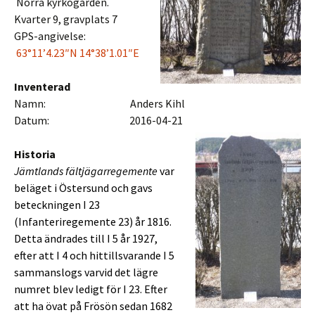
Norra kyrkogården.
Kvarter 9, gravplats 7
GPS-angivelse:
63°11’4.23″N 14°38’1.01″E
Inventerad
Namn: Anders Kihl
Datum: 2016-04-21
Historia
Jämtlands fältjägarregemente
var
beläget i Östersund och gavs
beteckningen I 23
(Infanteriregemente 23) år 1816.
Detta ändrades till I 5 år 1927,
efter att I 4 och hittillsvarande I 5
sammanslogs varvid det lägre
numret blev ledigt för I 23. Efter
att ha övat på Frösön sedan 1682