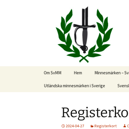
Svenska män och kvinnor i riket
Hoppa
till
innehåll
Svenska M
Om SvMM
Hem
Minnesmärken – Sv
Kontakt
Utländska minnesmärken i Sverige
Svensk
Lämna ett bidrag
Registerko
Internt
Medlemmar
Protokoll, styr
2024-04-27
Registerkort
C
årsmöten