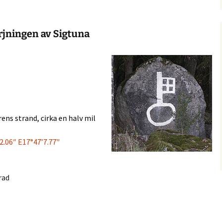
rjningen av Sigtuna
rens
strand, cirka en halv mil
2.06″ E17°47’7.77″
ad