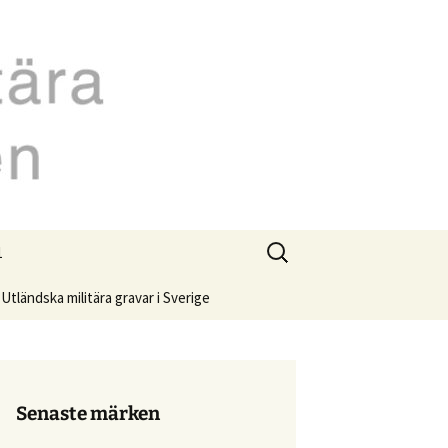
märken
Sök
1
efter:
Utländska militära gravar i Sverige
Senaste märken