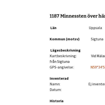
Aktuellt
1187 Minnessten över hä
Kalender 2023
Län
Uppsala
Kommun (motsv)
Sigtuna
Lägesbeskrivning
Kartbeskrivning:
Vid
Mäla
från
Sigtuna
GPS-angivelse:
N59°34’5
Inventerad
Namn: Ej inventer
Datum:
Historia