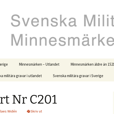
s tjänst
ilitära minnes
erige
Minnesmärken – Utlandet
Minnesmärken äldre än 152
a militära gravar i utlandet
Svenska militära gravar i Sverige
rt Nr C201
elsen och
laes Widén
Skriv ut