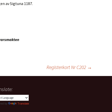
en av Sigtuna 1187.
svarsmakten
Registerkort Nr C202
→
nslate:
red by
Translate