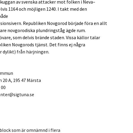
skuggan av svenska attacker mot folken i
Neva
–
lvis
1164
och möjligen
1240
. I takt med den
både
ssionsivern.
Republiken Novgorod
började föra en allt
rtare novgorodiska plundringståg ägde rum.
vare, som delvis brände staden. Vissa källor talar
liken Novgorods
tjänst. Det finns ej några
 dyli
kt) från härjningen.
mmun
, 195 47 Märsta
00
r@sigtuna.se
ttblock som är omnämnd i flera