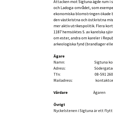
Attac
ken mot Sigtuna ägde rum i 
och Ladoga-området, som exempe
ekonomiska blomstringen ökade 
den västkristna och östkristna mi
mer aktiv utrikespolitik. Flera ko
1187 hemsöktes S. av karelska sjörö
om
ester
, andra om
kareler
i
Repub
arkeologiska fynd (brandlager eller
Ägare
Namn: Sigtuna ko
Adress: Södergatan 20 A
Tfn: 08-591 260 
Mailadress: kontaktcente
Vårdare
Ägaren
Övrigt
Nyckelstenen i Sigtuna är ett fly