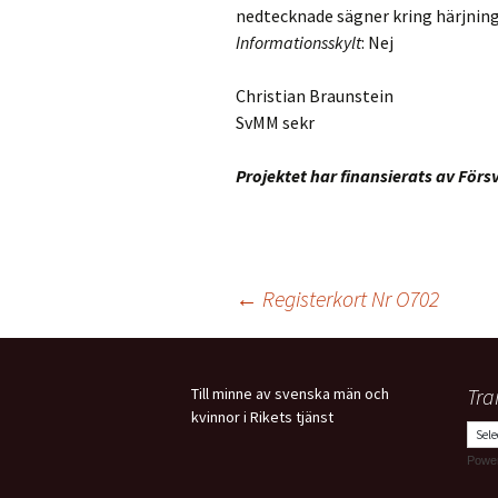
nedtecknade sägner kring härjning
Informationsskylt
: Nej
Christian Braunstein
SvMM sekr
Projektet har finansierats av För
Inläggsnavigering
←
Registerkort Nr O702
Tra
Till minne av svenska män och
kvinnor i Rikets tjänst
Powe